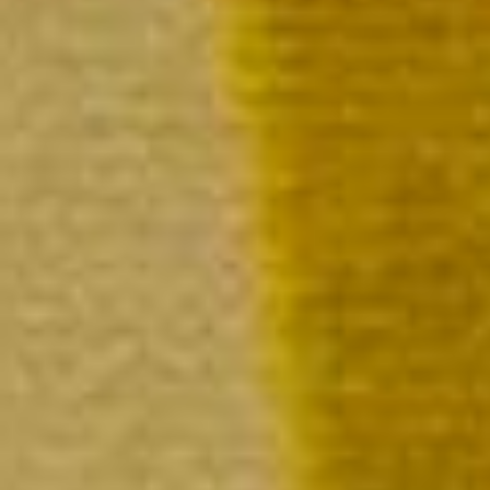
Blanc
La bout
P
L
L