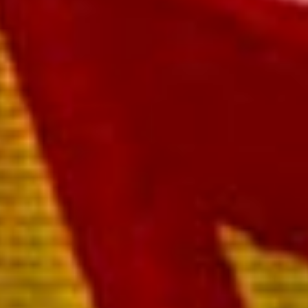
e (Demi sec)
eille 48,00 €
gressif : 48,00 € à l'unité - 45,00 € à partir de 6 bouteilles de 
aiement rapide et sécurisé
ivraison sous 72 heures
ivraison offerte à partir de 249 € TTC de commande