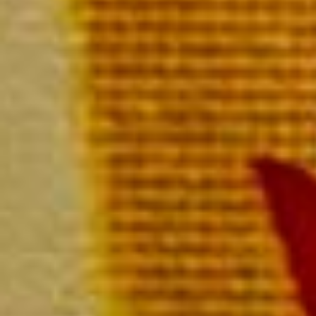
Brut 
La bout
P
L
L