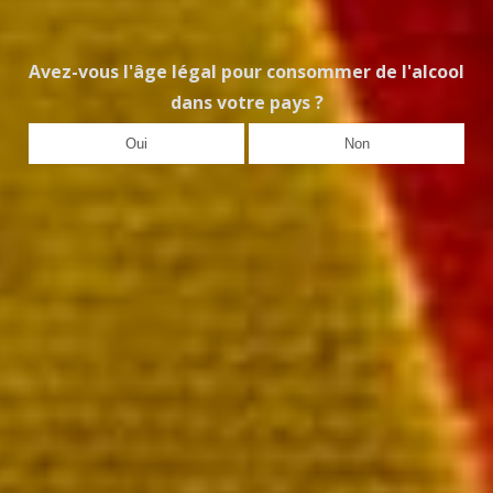
Avez-vous l'âge légal pour consommer de l'alcool
dans votre pays ?
Oui
Non
de Mailly
eille 54,00 €
aiement rapide et sécurisé
ivraison sous 72 heures
ivraison offerte à partir de 249 € TTC de commande