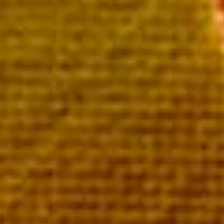
 Brut Millésimé
eille 54,00 €
aiement rapide et sécurisé