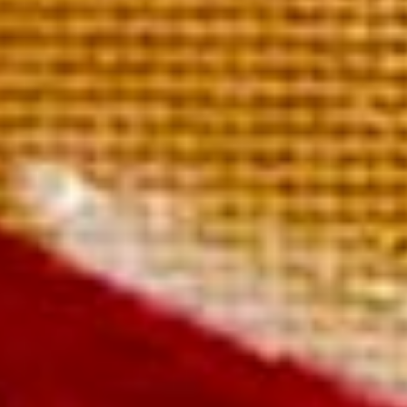
Réserve
eille 40,50 €
aiement rapide et sécurisé
ivraison sous 72 heures
ivraison offerte à partir de 249 € TTC de commande