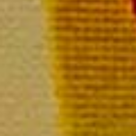
Délic
La bout
Prix dé
P
L
L