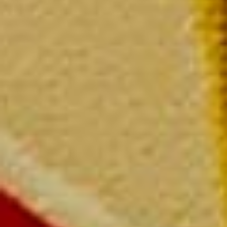
L
L
Vin C
La bout