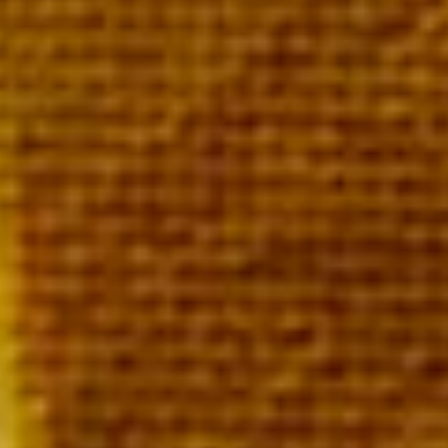
ivraison sous 72 heures
ivraison offerte à partir de 249 € TTC de commande
oteaux Champenois Blanc de Pinot Noir
eille de vin blanc 63,00 €