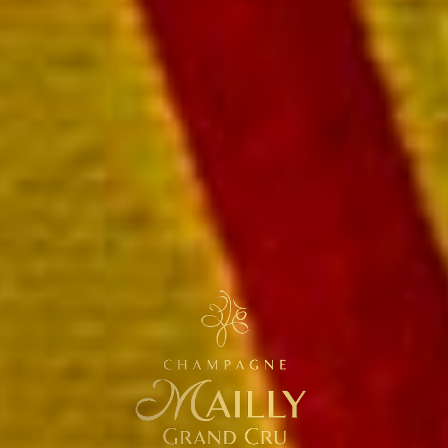
 de Pinot Noir
eille 49,00 €
aiement rapide et sécurisé
ivraison sous 72 heures
ivraison offerte à partir de 249 € TTC de commande