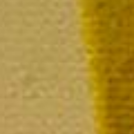
Rosé 
La bout
P
L
L