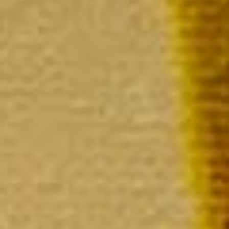
Extra
La bout
P