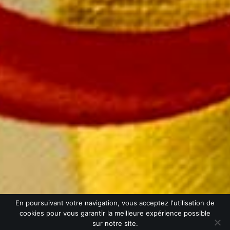
SUIVEZ-NOUS
© Champagne Mailly |
Mentions légales
|
CGV
| Création :
En poursuivant votre navigation, vous acceptez l'utilisation de
Monogramme
cookies pour vous garantir la meilleure expérience possible
L’ABUS D’ALCOOL EST DANGEREUX POUR LA SANTÉ. CONSOMMER AVEC
sur notre site.
MODÉRATION.