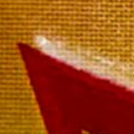
Extra Brut Millésimé
La bouteille 54,00 €
Paiement rapide et sécurisé
Livraison sous 72 heures
Livraison offerte à partir de
249 € TTC de commande
Rosé de Mailly