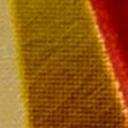
Paiement rapide et sécurisé
Livraison sous 72 heures
Livraison offerte à partir de
249 € TTC de commande
Champagne MAILLY Grand Cru
28 rue de la Libération – 51500 Mailly Champagne
Tél : 03 26 49 41 10
Nous contacter par email