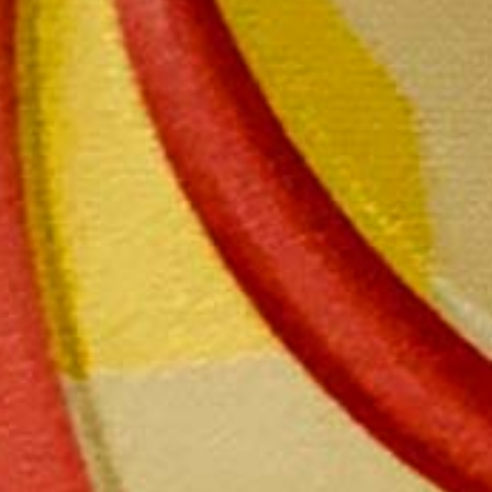
Magnum Collection 2005, 2006 en
coffret chêne
Le magnum 285,00 € (millésime au choix)