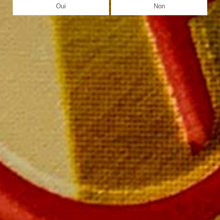
Oui
Non
Echansons Millésimé
La bouteille en coffret 139,00 €