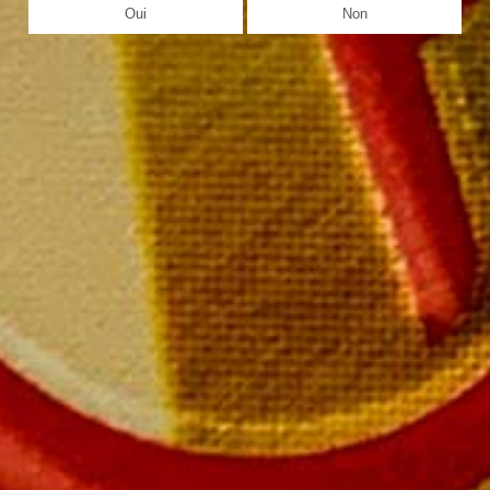
Oui
Non
Magnum Collection 2005, 2006 en
coffret chêne
Le magnum 285,00 € (millésime au choix)