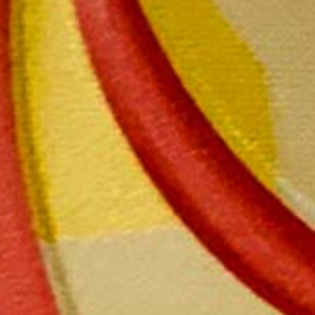
Echansons Millésimé
La bouteille en coffret 139,00 €