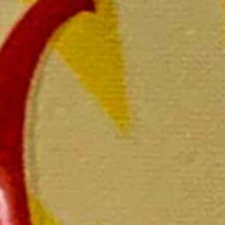
Echan
La bout
P
L
L