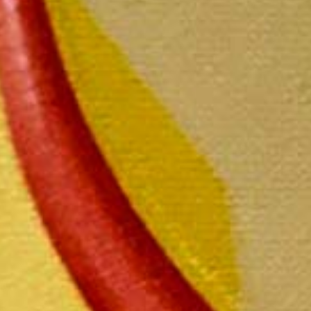
Magnu
Le mag
P
L
L