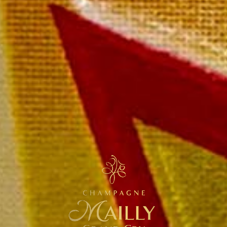
sons Millésimé
eille en coffret 139,00 €
aiement rapide et sécurisé
ivraison sous 72 heures
ivraison offerte à partir de 249 € TTC de commande