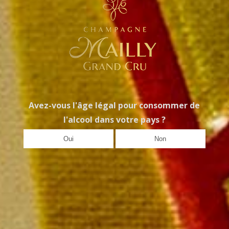
2006 en coffret chêne
Le magnum 285,00 € (millésime au
choix)
Paiement rapide et sécurisé
Livraison sous 72 heures
Avez-vous l'âge légal pour consommer de
Livraison offerte à partir de
l'alcool dans votre pays ?
249 € TTC de commande
Oui
Non