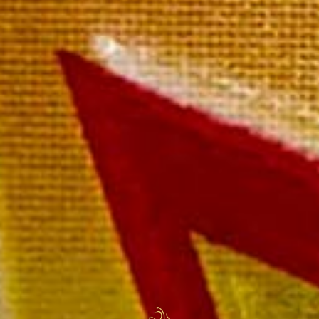
Echansons Millésimé
La bouteille en coffret 139,00 €
Paiement rapide et sécurisé
Livraison sous 72 heures
Livraison offerte à partir de
249 € TTC de commande
Magnum Collection 2005,