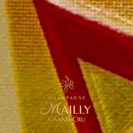
La Caisse Dégustation de 12
bouteilles Mailly Grand Cru
599,00 € la caisse dégustation
599,00 € le carton de 12 bouteilles
Paiement rapide et sécurisé
Livraison sous 72 heures
Livraison offerte à partir de
249 € TTC de commande