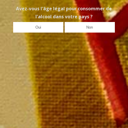
Avez-vous l'âge légal pour consommer de
l'alcool dans votre pays ?
Oui
Non
Champagne MAILLY Grand Cru
28 rue de la Libération – 51500 Mailly Champagne
Tél : 03 26 49 41 10
Nous contacter par email