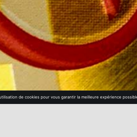
tilisation de cookies pour vous garantir la meilleure expérience possible
L'abus d'alcool est dangereux pour la santé, à consommez avec modération
© Champagne Mailly |
Mentions légales
|
CGV
| Création :
Monogramme
L’ABUS D’ALCOOL EST DANGEREUX POUR LA SANTÉ. CONSOMMER AVEC MODÉRATION