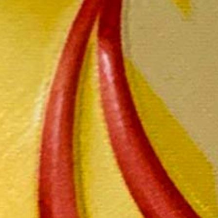
La Ca
599,00
599,00 
P
L
L