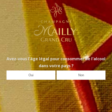
isse Dégustation de 12 bouteilles Mailly Grand 
 € la caisse dégustation
€ le carton de 12 bouteilles
Avez-vous l'âge légal pour consommer de l'alcool
aiement rapide et sécurisé
dans votre pays ?
ivraison sous 72 heures
Oui
Non
ivraison offerte à partir de 249 € TTC de commande