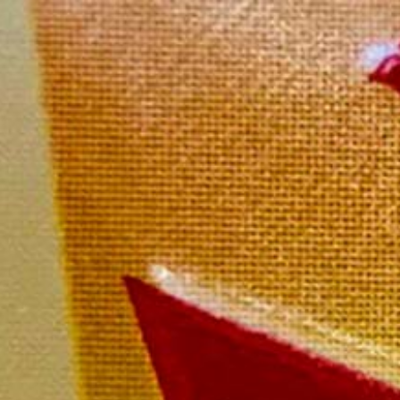
Accue
Nos Coffrets
Accueil
/
Nos Coffrets