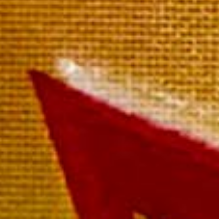
Blanc de Pinot Noir
La bouteille 49,00 €
Paiement rapide et sécurisé
Livraison sous 72 heures
Livraison offerte à partir de
249 € TTC de commande
Extra Brut Millésimé