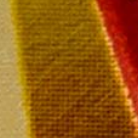
Paiement rapide et sécurisé
Livraison sous 72 heures
Livraison offerte à partir de
249 € TTC de commande
Champagne MAILLY Grand Cru
28 rue de la Libération – 51500 Mailly Champagne
Tél : 03 26 49 41 10
Nous contacter par email