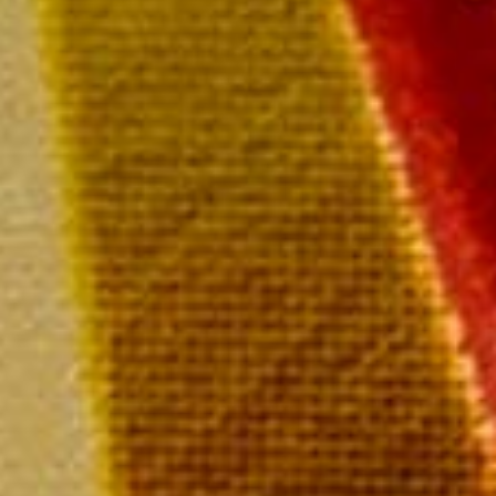
Paiement rapide et sécurisé
Livraison sous 72 heures
Livraison offerte à partir de
249 € TTC de commande
Champagne MAILLY Grand Cru
28 rue de la Libération – 51500 Mailly Champagne
Tél : 03 26 49 41 10
Nous contacter par email