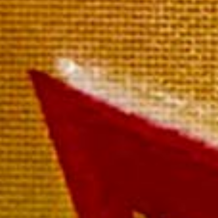
Blanc de Pinot Noir
La bouteille 49,00 €
Paiement rapide et sécurisé
Livraison sous 72 heures
Livraison offerte à partir de
249 € TTC de commande
Rosé de Mailly