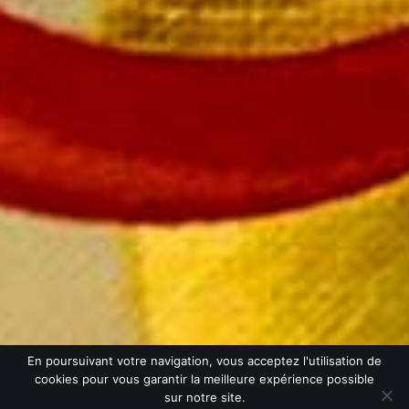
SUIVEZ-NOUS
© Champagne Mailly |
Mentions légales
|
CGV
| Création :
En poursuivant votre navigation, vous acceptez l'utilisation de
Monogramme
cookies pour vous garantir la meilleure expérience possible
L’ABUS D’ALCOOL EST DANGEREUX POUR LA SANTÉ. CONSOMMER AVEC
sur notre site.
MODÉRATION.