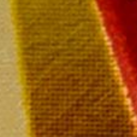
Paiement rapide et sécurisé
Livraison sous 72 heures
Livraison offerte à partir de
249 € TTC de commande
Champagne MAILLY Grand Cru
28 rue de la Libération – 51500 Mailly Champagne
Tél : 03 26 49 41 10
Nous contacter par email