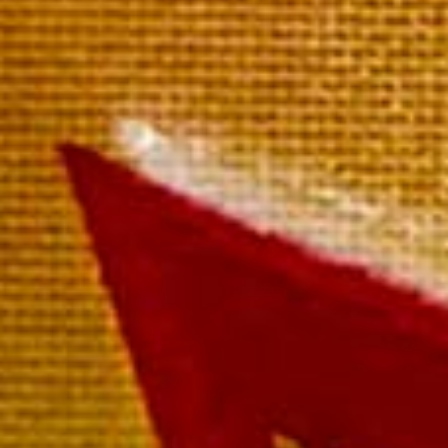
Extra Brut Millésimé
La bouteille 54,00 €
Paiement rapide et sécurisé
Livraison sous 72 heures
Livraison offerte à partir de
249 € TTC de commande
Rosé de Mailly