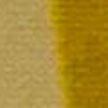
L’Intemporelle Rosé Millésimée
La bouteille en coffret 99,00 €